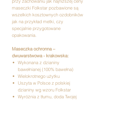
przy zachowaniu jak najniższej ceny
maseczki Folkstar pozbawione są
wszelkich kosztownych ozdobników
jak na przykład metki, czy
specjalnie przygotowane
opakowania.
Maseczka ochronna –
dwuwarstwowa - krakowska:
Wykonana z dzianiny
bawełnianej (100% bawełna)
Wielokrotnego użytku
Uszyta w Polsce z polskiej
dzianiny wg wzoru Folkstar
Wyróżnia z tłumu, doda Twojej
stylizacji oryginalnego wyglądu
Łatwiej w niej przekazać uśmiech
;)
Maseczki zapakowane są
pojedynczo w foliowy woreczek