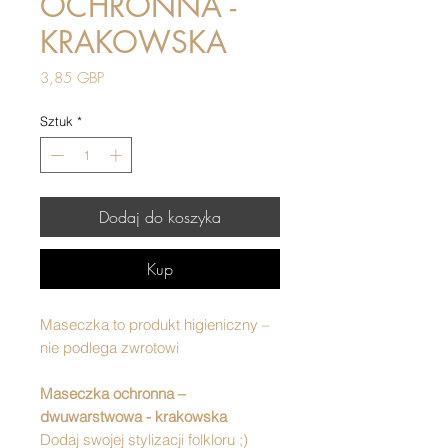
OCHRONNA -
KRAKOWSKA
Cena
3,85 GBP
Sztuk
*
Dodaj do koszyka
Kup
Maseczka to produkt higieniczny –
nie podlega zwrotowi
Maseczka ochronna –
dwuwarstwowa - krakowska
Dodaj swojej stylizacji folkloru ;)