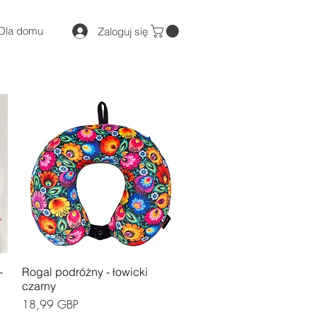
Dla domu
Zaloguj się
Podgląd
-
Rogal podróżny - łowicki
czarny
Cena
18,99 GBP