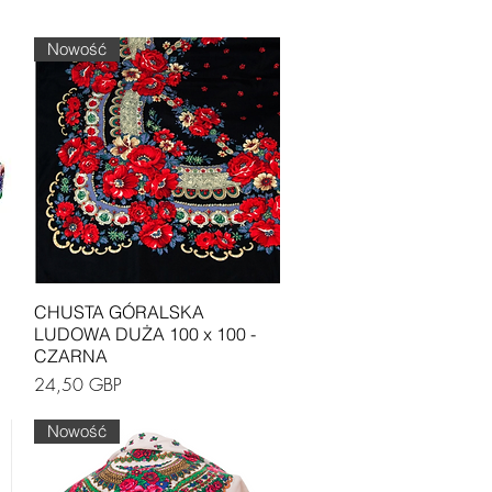
Nowość
Podgląd
CHUSTA GÓRALSKA
LUDOWA DUŻA 100 x 100 -
CZARNA
Cena
24,50 GBP
Nowość