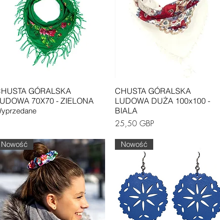
Podgląd
Podgląd
HUSTA GÓRALSKA
CHUSTA GÓRALSKA
UDOWA 70X70 - ZIELONA
LUDOWA DUŻA 100x100 -
BIALA
yprzedane
Cena
25,50 GBP
Nowość
Nowość