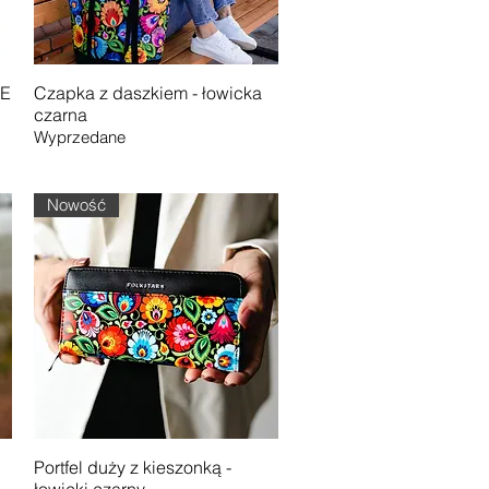
Podgląd
NE
Czapka z daszkiem - łowicka
czarna
Wyprzedane
Nowość
Podgląd
Portfel duży z kieszonką -
łowicki czarny