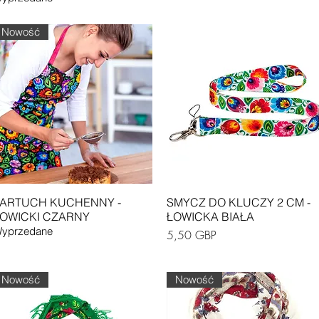
Nowość
Podgląd
Podgląd
ARTUCH KUCHENNY -
SMYCZ DO KLUCZY 2 CM -
OWICKI CZARNY
ŁOWICKA BIAŁA
yprzedane
Cena
5,50 GBP
Nowość
Nowość