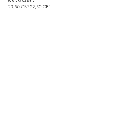
Regularna cena
Cena rabatowa
23,50 GBP
22,50 GBP