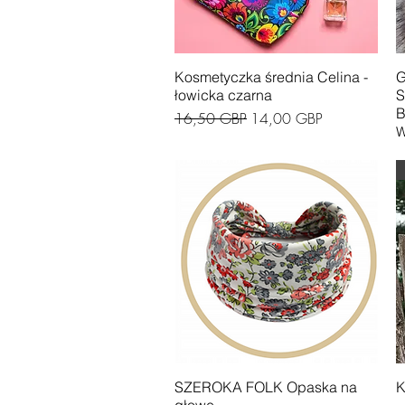
Podgląd
Kosmetyczka średnia Celina -
G
łowicka czarna
S
B
Regularna cena
Cena rabatowa
16,50 GBP
14,00 GBP
W
Podgląd
SZEROKA FOLK Opaska na
K
głowę