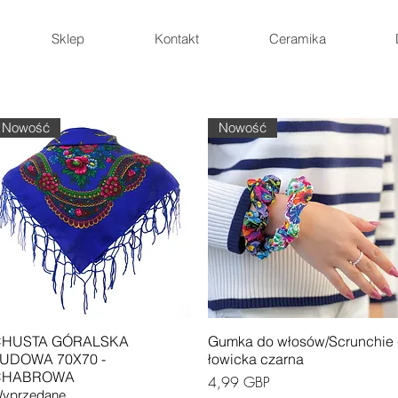
Sklep
Kontakt
Ceramika
Nowość
Nowość
Podgląd
Podgląd
HUSTA GÓRALSKA
Gumka do włosów/Scrunchie 
UDOWA 70X70 -
łowicka czarna
CHABROWA
Cena
4,99 GBP
yprzedane