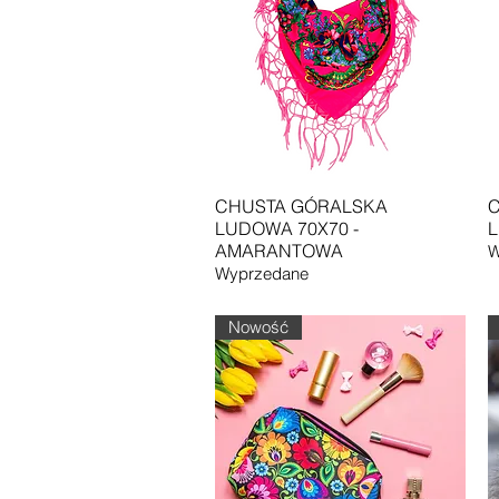
Podgląd
CHUSTA GÓRALSKA
C
LUDOWA 70X70 -
L
AMARANTOWA
W
Wyprzedane
Nowość