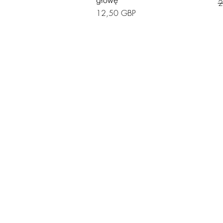
R
2
Cena
12,50 GBP