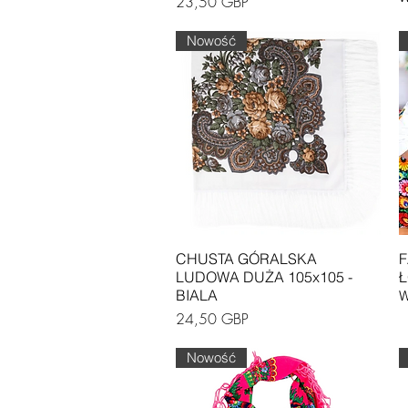
Cena
23,50 GBP
Nowość
Podgląd
CHUSTA GÓRALSKA
F
LUDOWA DUŻA 105x105 -
Ł
BIALA
W
Cena
24,50 GBP
Nowość