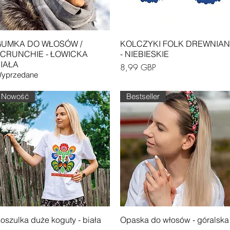
Podgląd
Podgląd
UMKA DO WŁOSÓW /
KOLCZYKI FOLK DREWNIA
CRUNCHIE - ŁOWICKA
- NIEBIESKIE
IAŁA
Cena
8,99 GBP
yprzedane
Nowość
Bestseller
Podgląd
Podgląd
oszulka duże koguty - biała
Opaska do włosów - góralska