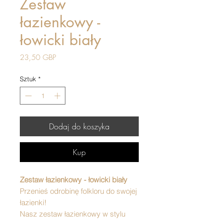
Zestaw
łazienkowy -
łowicki biały
Cena
23,50 GBP
Sztuk
*
Dodaj do koszyka
Kup
Zestaw łazienkowy - łowicki biały
Przenieś odrobinę folkloru do swojej
łazienki!
Nasz zestaw łazienkowy w stylu