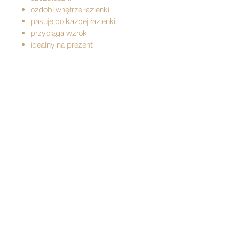
ozdobi wnętrze łazienki
pasuje do każdej łazienki
przyciąga wzrok
idealny na prezent
Wzór: łowicki
Zestaw zawiera: dozownik na
mydło, mydelniczkę, kubek na
szczoteczki
Wymiary:
- dozownik na mydło: 13 x 8,5 cm
- mydelniczka: 11,3 x 8 x 2,5 cm
- kubek na szczoteczki: 10 x 8,5 cm
Wykonane z ceramiki
Pojemność dozownika i kubka: 350
ml