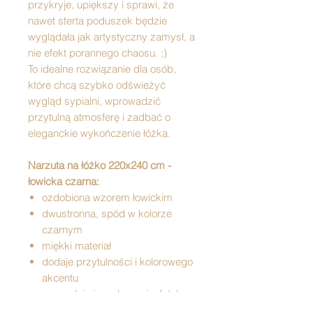
przykryje, upiększy i sprawi, że
nawet sterta poduszek będzie
wyglądała jak artystyczny zamysł, a
nie efekt porannego chaosu. ;)
To idealne rozwiązanie dla osób,
które chcą szybko odświeżyć
wygląd sypialni, wprowadzić
przytulną atmosferę i zadbać o
eleganckie wykończenie łóżka.
Narzuta na łóżko 220x240 cm -
łowicka czarna:
ozdobiona wzorem łowickim
dwustronna, spód w kolorze
czarnym
miękki materiał
dodaje przytulności i kolorowego
akcentu
sprawdzi się na kanapie, fotelu
idealna na prezent