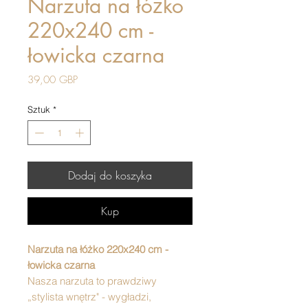
Narzuta na łóżko
220x240 cm -
łowicka czarna
Cena
39,00 GBP
Sztuk
*
Dodaj do koszyka
Kup
Narzuta na łóżko 220x240 cm -
łowicka czarna
Nasza narzuta to prawdziwy
„stylista wnętrz" - wygładzi,