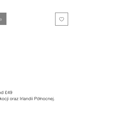
e
 od
£49
kocji oraz Irlandii Północnej.