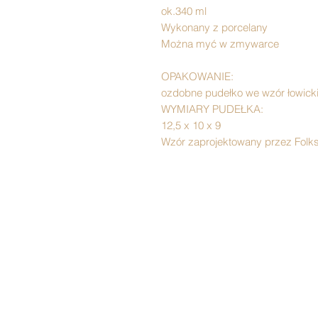
ok.340 ml
Wykonany z porcelany
Można myć w zmywarce
OPAKOWANIE:
ozdobne pudełko we wzór łowick
WYMIARY PUDEŁKA:
12,5 x 10 x 9
Wzór zaprojektowany przez Folks