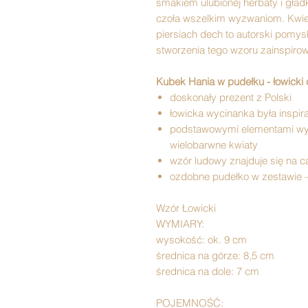
smakiem ulubionej herbaty i gład
czoła wszelkim wyzwaniom. Kwiec
piersiach dech to autorski pomy
stworzenia tego wzoru zainspiro
Kubek Hania w pudełku - łowicki 
doskonały prezent z Polski
łowicka wycinanka była inspir
podstawowymi elementami wyci
wielobarwne kwiaty
wzór ludowy znajduje się na c
ozdobne pudełko w zestawie –
Wzór Łowicki
WYMIARY:
wysokość: ok. 9 cm
średnica na górze: 8,5 cm
średnica na dole: 7 cm
POJEMNOŚĆ: