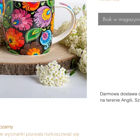
Brak w magazyni
Darmowa
dostawa
n
a terenie Anglii, Sz
 czarny
ie wycinanki pozwala rozkoszować się