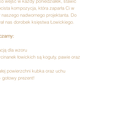
ko wejść w każdy poniedziałek, stawić
ista kompozycja, która zaparła Ci w
sł naszego nadwornego projektanta. Do
wał nas dorobek księstwa Łowickiego.
czarny:
acją dla wzoru
nanek łowickich są koguty, pawie oraz
ałej powierzchni kubka oraz uchu
 gotowy prezent!