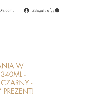
Dla domu
Zaloguj się
ANIA W
340ML -
 CZARNY -
PREZENT!