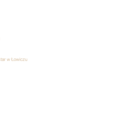
i
tar w Łowiczu
Do góry
Wysyłka & zwroty
Regulamin