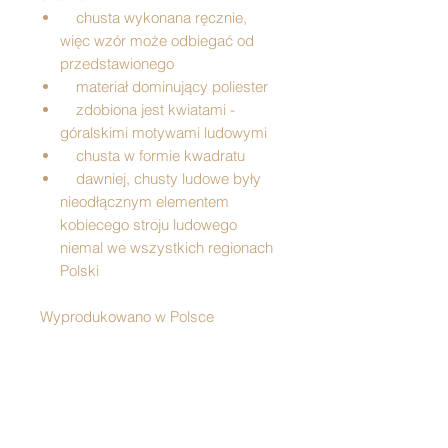
chusta wykonana ręcznie,
więc wzór może odbiegać od
przedstawionego
materiał dominujący poliester
zdobiona jest kwiatami -
góralskimi motywami ludowymi
chusta w formie kwadratu
dawniej, chusty ludowe były
nieodłącznym elementem
kobiecego stroju ludowego
niemal we wszystkich regionach
Polski
Wyprodukowano w Polsce
Wykonano tradycyjną techniką
WYMIARY:
długość : 92 cm