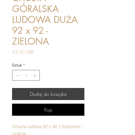
GÓRALSKA
LUDOWA DUŻA
92 x 92 -
ZIELONA
Cena
23,50 GBP
Sztuk
*
Dodaj do koszyka
Kup
Chusta ludowa 92 x 92 z frędzlami -
czarna: