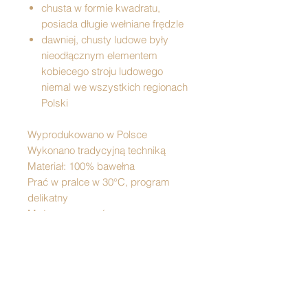
chusta w formie kwadratu,
posiada długie wełniane frędzle
dawniej, chusty ludowe były
nieodłącznym elementem
kobiecego stroju ludowego
niemal we wszystkich regionach
Polski
Wyprodukowano w Polsce
Wykonano tradycyjną techniką
Materiał: 100% bawełna
Prać w pralce w 30°C, program
delikatny
Można prasować
WYMIARY:
długość (bez frędzli): 70 cm
szerokość (bez frędzli): 70 cm
długość frędzli: 16 cm, +/- 5 cm