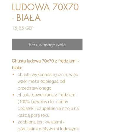
LUDOWA 70X70
- BIAŁA
Cena
15,85 GBP
Brak w magazynie
Chusta ludowa 70x70 z frędzlami -
biała:
chusta wykonana ręcznie, więc
wzór może odbiegać od
przedstawionego
chusta bawełniana z frędzlami
(100% bawełny) to modny
dodatek i uzupełnienie stroju na
każdą porę roku
zdobiona jest kwiatami -
góralskimi motywami ludowymi